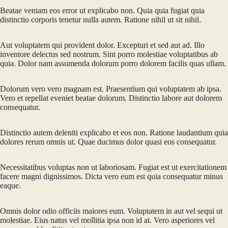
Beatae veniam eos error ut explicabo non. Quia quia fugiat quia
distinctio corporis tenetur nulla autem. Ratione nihil ut sit nihil.
Aut voluptatem qui provident dolor. Excepturi et sed aut ad. Illo
inventore delectus sed nostrum. Sint porro molestiae voluptatibus ab
quia. Dolor nam assumenda dolorum porro dolorem facilis quas ullam.
Dolorum vero vero magnam est. Praesentium qui voluptatem ab ipsa.
Vero et repellat eveniet beatae dolorum. Distinctio labore aut dolorem
consequatur.
Distinctio autem deleniti explicabo et eos non. Ratione laudantium quia
dolores rerum omnis ut. Quae ducimus dolor quasi eos consequatur.
Necessitatibus voluptas non ut laboriosam. Fugiat est ut exercitationem
facere magni dignissimos. Dicta vero eum est quia consequatur minus
eaque.
Omnis dolor odio officiis maiores eum. Voluptatem in aut vel sequi ut
molestiae. Eius natus vel mollitia ipsa non id at. Vero asperiores vel