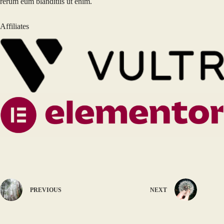
rerum eum blanditiis ut enim.
Affiliates
PREVIOUS
NEXT