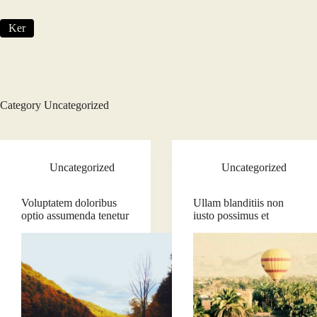
Skip
to
Ker
content
Category
Uncategorized
Uncategorized
Uncategorized
Voluptatem doloribus
Ullam blanditiis non
optio assumenda tenetur
iusto possimus et