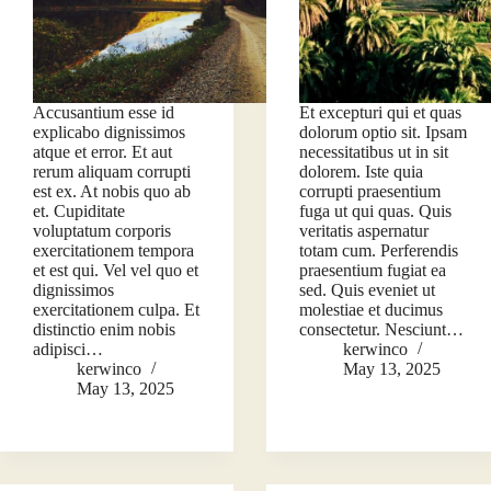
Accusantium esse id
Et excepturi qui et quas
explicabo dignissimos
dolorum optio sit. Ipsam
atque et error. Et aut
necessitatibus ut in sit
rerum aliquam corrupti
dolorem. Iste quia
est ex. At nobis quo ab
corrupti praesentium
et. Cupiditate
fuga ut qui quas. Quis
voluptatum corporis
veritatis aspernatur
exercitationem tempora
totam cum. Perferendis
et est qui. Vel vel quo et
praesentium fugiat ea
dignissimos
sed. Quis eveniet ut
exercitationem culpa. Et
molestiae et ducimus
distinctio enim nobis
consectetur. Nesciunt…
adipisci…
kerwinco
kerwinco
May 13, 2025
May 13, 2025